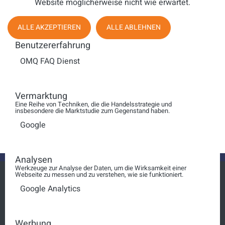
Website möglicherweise nicht wie erwartet.
Anzeige #
Effizientes
ALLE AKZEPTIEREN
ALLE ABLEHNEN
Wissensmanagement für
Benutzererfahrung
Ihren Kundenservice
OMQ FAQ Dienst
OMQ - Callcenter
bekommen einen neuen
Vermarktung
Eine Reihe von Techniken, die die Handelsstrategie und
Konkurrenten
insbesondere die Marktstudie zum Gegenstand haben.
Google
Analysen
Werkzeuge zur Analyse der Daten, um die Wirksamkeit einer
Webseite zu messen und zu verstehen, wie sie funktioniert.
Google Analytics
Login
Werbung