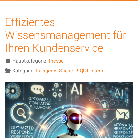
Effizientes
Wissensmanagement für
Ihren Kundenservice
Details
Hauptkategorie:
Presse
Kategorie:
In eigener Sache - SQUT intern