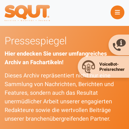
Pressespiegel
Hier endecken Sie unser umfangreiches
Archiv an Fachartikeln!
Dieses Archiv repräsentiert nicht nur eine
Sammlung von Nachrichten, Berichten und
Features, sondern auch das Resultat
unermüdlicher Arbeit unserer engagierten
Redakteure sowie die wertvollen Beiträge
unserer branchenübergreifenden Partner.