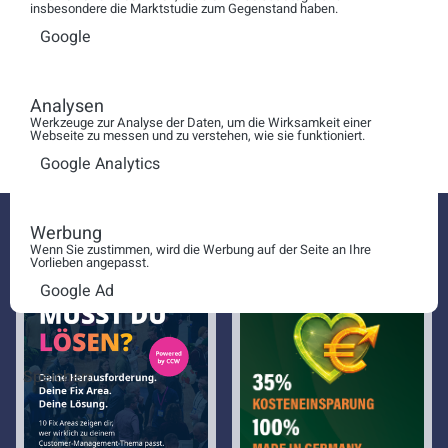
Überzeugen Sie sich selbst:
insbesondere die Marktstudie zum Gegenstand haben.
Gerne stellen wir Ihnen unsere Lösungen in einer
Google
kostenfreien Online-Demonstration
vor. Vereinbaren Sie
noch heute einen Termin unter:
Analysen
➡️
https://calendar.app.google/3R1nuDDJDKAecAqMA
Werkzeuge zur Analyse der Daten, um die Wirksamkeit einer
Webseite zu messen und zu verstehen, wie sie funktioniert.
Google Analytics
Werbung
Wenn Sie zustimmen, wird die Werbung auf der Seite an Ihre
Vorlieben angepasst.
Google Ad
Speichern