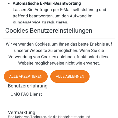
Automatische E-Mail-Beantwortung
Lassen Sie Anfragen per E-Mail selbstständig und
treffend beantworten, um den Aufwand im
Kundenservice zu reduzieren.
Cookies Benutzereinstellungen
Unterstützung für Ticket-Systeme
Erhalten Sie automatisierte Antwortvorschläge, die
Wir verwenden Cookies, um Ihnen das beste Erlebnis auf
Ihre Mitarbeiter im Kundendienst spürbar entlasten.
unserer Webseite zu ermöglichen. Wenn Sie die
Verwendung von Cookies ablehnen, funktioniert diese
Unsere Lösungen lassen sich problemlos in bestehende
Website möglicherweise nicht wie erwartet.
Systeme einbinden und ermöglichen eine erhebliche
Einsparung von Zeit und Kosten. Gleichzeitig verbessert
ALLE AKZEPTIEREN
ALLE ABLEHNEN
sich die Servicequalität, da Kunden schneller und gezielter
Antworten erhalten.
Benutzererfahrung
OMQ FAQ Dienst
Die
Schottler & Simon GmbH
bietet Ihnen eine
maßgeschneiderte, kostengünstige Umsetzung
und
begleitet Sie von der Planung bis zur Einführung.
Vermarktung
Eine Reihe von Techniken, die die Handelsstrategie und