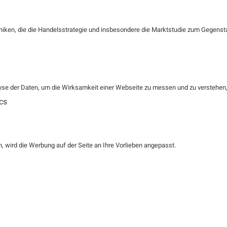
niken, die die Handelsstrategie und insbesondere die Marktstudie zum Gegenst
R
ZURÜCKSETZEN
se der Daten, um die Wirksamkeit einer Webseite zu messen und zu verstehen, w
ensmanagement für Ihren Kunde
cs
r bekommen einen neuen Konkur
 wird die Werbung auf der Seite an Ihre Vorlieben angepasst.
en statt Risiken - KI rechtssic
en