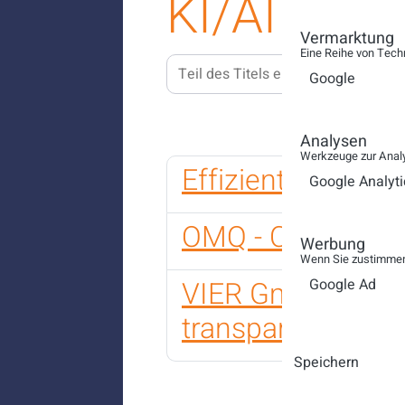
KI/AI
Vermarktung
Eine Reihe von Tech
Teil des Titels eingeben
FILTE
Google
Analysen
Werkzeuge zur Analy
Effizientes Wiss
Google Analyti
OMQ - Callcente
Werbung
Wenn Sie zustimmen,
VIER GmbH - Chanc
Google Ad
transparent nutz
Speichern