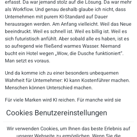
erfasst. Da war jemand stolz auf die Lösung. Da war mehr
als Workflow. Und genau deshalb glaube ich nicht, dass
Unternehmen mit purem KI-Standard auf Dauer
herausragen werden. Am Anfang vielleicht. Weil das Neue
beeindruckt. Weil es schnell ist. Weil es billig ist. Weil es
sich futuristisch anfühlt. Aber sobald alle es haben, ist es
so aufregend wie fließend warmes Wasser. Niemand
bucht ein Hotel wegen „Wow, die Dusche funktioniert“.
Man setzt es voraus.
Und da komme ich zu einer besonders unbequemen
Wahrheit für Unternehmer: KI kann Kostenführer machen.
Menschen können Unterschied machen.
Für viele Marken wird KI reichen. Für manche wird sie
ideal sein. Für Premium-Anbieter aber könnte die
Cookies Benutzereinstellungen
bewusste Entscheidung für den menschlichen Touchpoint
zum echten USP werden. Nicht flächendeckend, nicht
Wir verwenden Cookies, um Ihnen das beste Erlebnis auf
beliebig, nicht als nostalgische Romantik — sondern
unserer Webseite zu ermöglichen. Wenn Sie die
präzise dort, wo Beziehung, Kulanz, Erklärung, Vertrauen