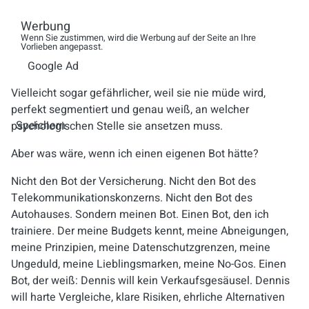
Das ist der springende Punkt.
Werbung
Wenn Sie zustimmen, wird die Werbung auf der Seite an Ihre
Eine Unternehmens-KI ist fast immer parteiisch. Sie soll
Vorlieben angepasst.
verkaufen, halten, lenken, optimieren. Sie ist höflich, aber
Google Ad
nicht neutral. Genau wie ein menschlicher Verkäufer.
Vielleicht sogar gefährlicher, weil sie nie müde wird,
perfekt segmentiert und genau weiß, an welcher
Speichern
psychologischen Stelle sie ansetzen muss.
Aber was wäre, wenn ich einen eigenen Bot hätte?
Nicht den Bot der Versicherung. Nicht den Bot des
Telekommunikationskonzerns. Nicht den Bot des
Autohauses. Sondern meinen Bot. Einen Bot, den ich
trainiere. Der meine Budgets kennt, meine Abneigungen,
meine Prinzipien, meine Datenschutzgrenzen, meine
Ungeduld, meine Lieblingsmarken, meine No-Gos. Einen
Bot, der weiß: Dennis will kein Verkaufsgesäusel. Dennis
will harte Vergleiche, klare Risiken, ehrliche Alternativen