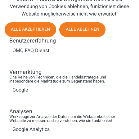
Verwendung von Cookies ablehnen, funktioniert diese
und Identifikation kaufentscheidend sind. Ich halte es
Website möglicherweise nicht wie erwartet.
deshalb für sehr plausibel, dass wir künftig zwei Gewinner
sehen: hochautomatisierte Effizienz-Marken und wenige,
sehr gute Premium-Player mit exzellenten Menschen im
ALLE AKZEPTIEREN
ALLE ABLEHNEN
Kundendialog. Die Mittelmäßigkeit dazwischen wird
Benutzererfahrung
sterben.
OMQ FAQ Dienst
Und im Vertrieb?
Da wird es noch interessanter.
Vermarktung
Eine Reihe von Techniken, die die Handelsstrategie und
Wollen Menschen künftig Angebote von Menschen
insbesondere die Marktstudie zum Gegenstand haben.
bekommen? Ehrlich gesagt: oft nein. Jedenfalls nicht von
Google
aggressiven Verkäufern, die mir mit künstlicher
Verknappung, Dringlichkeit und halber Wahrheit auf die
Analysen
Nerven gehen — am Telefon, per E-Mail, auf LinkedIn oder
Werkzeuge zur Analyse der Daten, um die Wirksamkeit einer
Social Media. Der Verbraucher könnte von Maschinen
Webseite zu messen und zu verstehen, wie sie funktioniert.
sogar profitieren, wenn die Maschine nicht im Interesse
Google Analytics
des Verkäufers, sondern im Interesse des Kunden agiert.