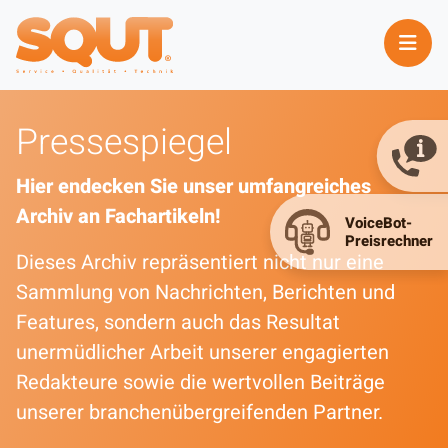
Pressespiegel
Hier endecken Sie unser umfangreiches
Archiv an Fachartikeln!
Dieses Archiv repräsentiert nicht nur eine
Sammlung von Nachrichten, Berichten und
Features, sondern auch das Resultat
unermüdlicher Arbeit unserer engagierten
Redakteure sowie die wertvollen Beiträge
unserer branchenübergreifenden Partner.