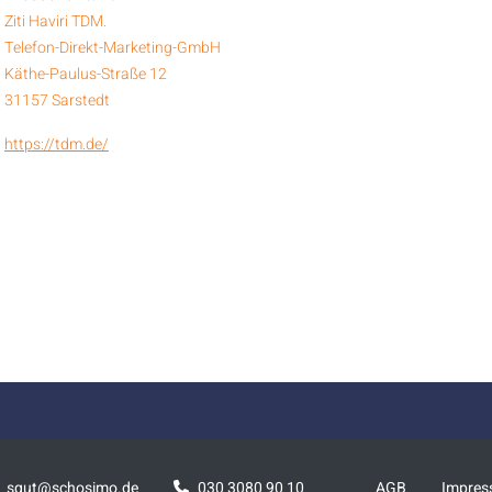
Ziti Haviri TDM.
Telefon-Direkt-Marketing-GmbH
Käthe-Paulus-Straße 12
31157 Sarstedt
https://tdm.de/
squt@schosimo.de
030 3080 90 10
AGB
Impre