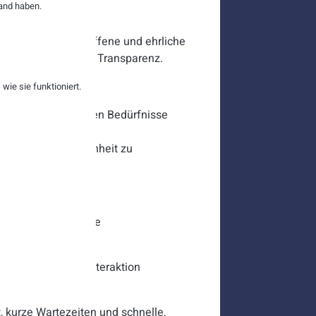
and haben.
ktiv agieren. Eine offene und ehrliche
afft Vertrauen und Transparenz.
ie sie funktioniert.
 auf die spezifischen Bedürfnisse
Flexibilität und
ie Kundenzufriedenheit zu
en. Dies fördert die
 und Unternehmen.
schenmenschliche Interaktion
, kurze Wartezeiten und schnelle,