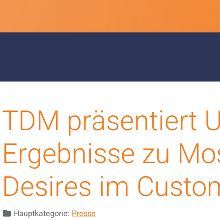
TDM präsentiert 
Ergebnisse zu Mo
Desires im Custo
Details
Hauptkategorie:
Presse