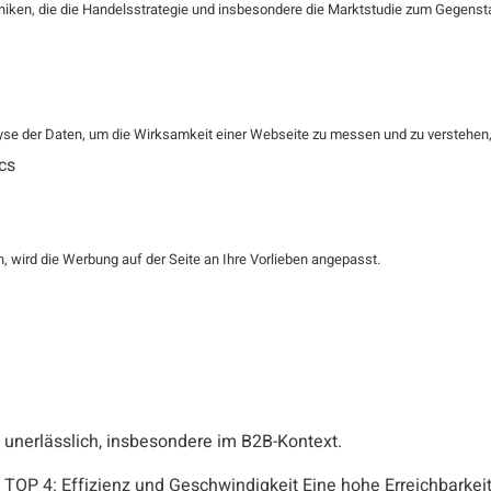
niken, die die Handelsstrategie und insbesondere die Marktstudie zum Gegenst
TOP 1:
Proaktivität und Ehrlichkeit als Basis
Kundenservice sollte nicht nur reaktiv sein, sondern auch proa
Kommunikation, insbesondere bei schlechten Nachrichten, sch
TOP 2:
Individuelle Betreuung und Lösungsorientierung
se der Daten, um die Wirksamkeit einer Webseite zu messen und zu verstehen, w
cs
Die individuelle Betreuung ist entscheidend. Der Service muss
der Kunden eingehen und maßgeschneiderte Lösungen bieten. 
Anpassungsfähigkeit sind hierbei von großer Bedeutung, um d
gewährleisten.
 wird die Werbung auf der Seite an Ihre Vorlieben angepasst.
TOP 3:
Einbindung des Kunden und menschliche Interaktion
Kunden sollten aktiv in den Lösungsprozess eingebunden werd
Kundenzentrierung und stärkt die Beziehung zwischen Kunde
Trotz
d
es Einsatzes von Künstlicher Intelligenz bleibt die zwi
unerlässlich, insbesondere im B2B-Kontext.
TOP 4:
Effizienz und Geschwindigkeit
Eine hohe Erreichbarkeit