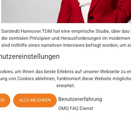
Sarstedt/Hannover.
TDM
hat e
ine empirische Studie, über da
die zentralen Prinzipien und Herausforderungen im modernen 
sind mithilfe eines narrativen Interviews befragt worden, um 
Anforderungen und Erwartungen an einen zeitgemäßen Kunde
utzereinstellungen
Ergebnisse zeigen klar, dass ein guter Kundenservice weit meh
Beantwortung von Anfragen.
okies, um Ihnen das beste Erlebnis auf unserer Webseite zu 
„
Mit einer offen gestalteten Frage ha
t TDM
Expert:innen aus 
ung von Cookies ablehnen, funktioniert diese Website mögliche
eingeladen, um
uns
die
Most-
W
anted-
De
sires in der Kundense
erwartet.
konkreten Erkenntnisse
n
spielt der Mensch eine weiterhin sehr
Benutzererfahrung
diesem Sinne bedanke
n wir uns von TDM
bei allen Befragten
“
EN
ALLE ABLEHNEN
ManagerIn
bei TDM
,
die Bedeutung des Menschen im Kunden
OMQ FAQ Dienst
Die Umfrag
e
-Ergebn
isse sind in
die folgenden
unterschiedlic
um eine struturierte Inhaltsangabe zu gewährleisten: