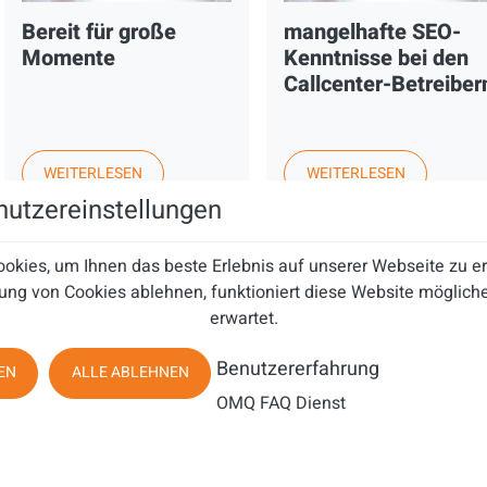
Bereit für große
mangelhafte SEO-
Momente
Kenntnisse bei den
Callcenter-Betreiber
WEITERLESEN
WEITERLESEN
utzereinstellungen
FACHMAGAZIN
FACHMAGAZIN
okies, um Ihnen das beste Erlebnis auf unserer Webseite zu 
ung von Cookies ablehnen, funktioniert diese Website mögliche
erwartet.
Benutzererfahrung
EN
ALLE ABLEHNEN
OMQ FAQ Dienst
Millionenschwere
„Software 500” -
Außenstände
Aspect zum sechste