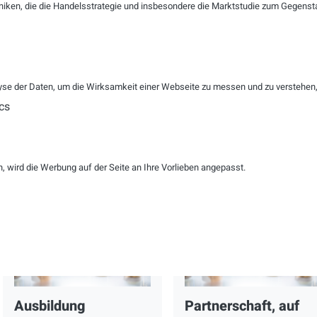
Mal in Folge auf der
niken, die die Handelsstrategie und insbesondere die Marktstudie zum Gegenst
Liste der 500
weltweit größten
Softwareunternehm
n
se der Daten, um die Wirksamkeit einer Webseite zu messen und zu verstehen, w
cs
WEITERLESEN
WEITERLESEN
 wird die Werbung auf der Seite an Ihre Vorlieben angepasst.
FACHMAGAZIN
FACHMAGAZIN
Ausbildung
Partnerschaft, auf