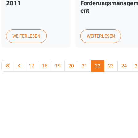
2011
Forderungsmanage
ent
WEITERLESEN
WEITERLESEN
17
18
19
20
21
22
23
24
2