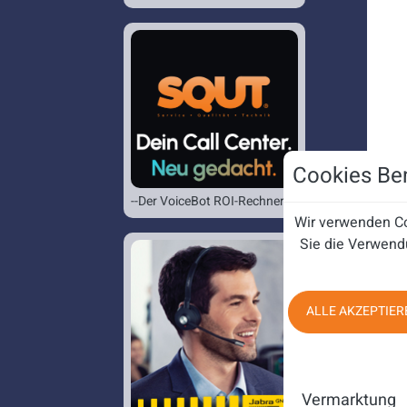
Cookies Ben
--Der VoiceBot ROI-Rechner--
Wir verwenden Co
Sie die Verwend
ALLE AKZEPTIER
Vermarktung