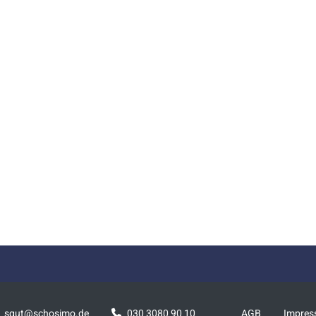
squt@schosimo.de
030 3080 90 10
AGB
Impre