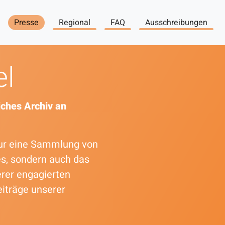
Presse
Regional
FAQ
Ausschreibungen
el
ches Archiv an
 nur eine Sammlung von
es, sondern auch das
erer engagierten
eiträge unserer