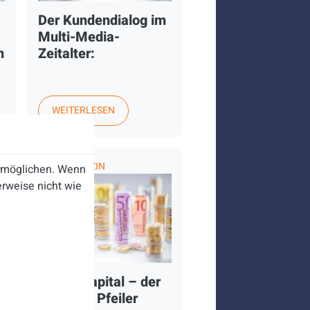
Der Kundendialog im
Multi-Media-
n
Zeitalter:
WEITERLESEN
FACHMAGAZIN
ermöglichen. Wenn
rweise nicht wie
Humankapital – der
n
tragende Pfeiler