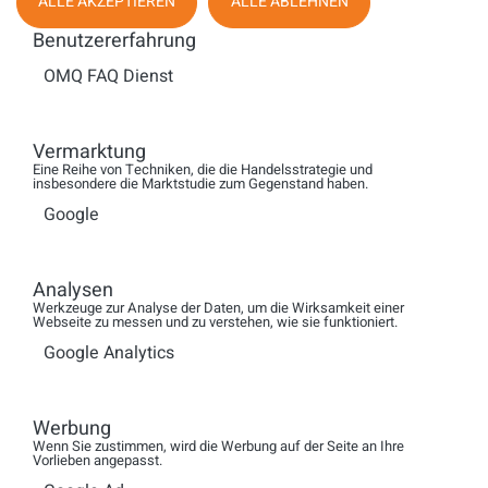
ALLE AKZEPTIEREN
ALLE ABLEHNEN
Gestaltungsspielraum bei der Umsetzung von Ideen
Benutzererfahrung
und Konzepten
OMQ FAQ Dienst
Senden Sie Ihre vollständigen Bewerbungsunterlagen mit
Vermarktung
einer Angabe zum Einstiegsgehalt und –termin bitte per E-
Eine Reihe von Techniken, die die Handelsstrategie und
insbesondere die Marktstudie zum Gegenstand haben.
Mail an Frau Jonscher
bewerber@voxpark.de
(Bitte auch
die Kennziffer
LCC0112CCS
angeben!)
Google
Analysen
voxpark GmbH
Werkzeuge zur Analyse der Daten, um die Wirksamkeit einer
Webseite zu messen und zu verstehen, wie sie funktioniert.
Ullsteinstraße 122
Google Analytics
12109 Berlin
Werbung
www.voxpark.de
Wenn Sie zustimmen, wird die Werbung auf der Seite an Ihre
Vorlieben angepasst.