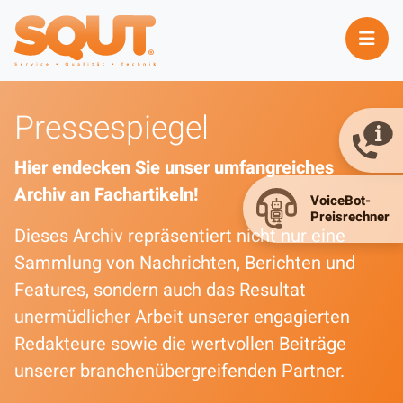
Pressespiegel
Hier endecken Sie unser umfangreiches
Archiv an Fachartikeln!
Dieses Archiv repräsentiert nicht nur eine
Sammlung von Nachrichten, Berichten und
Features, sondern auch das Resultat
unermüdlicher Arbeit unserer engagierten
Redakteure sowie die wertvollen Beiträge
unserer branchenübergreifenden Partner.