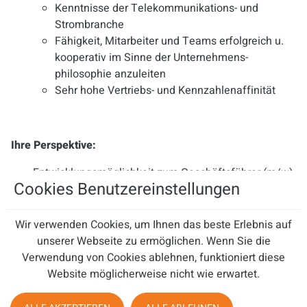
Kenntnisse der Telekommunikations- und
Strombranche
Fähigkeit, Mitarbeiter und Teams erfolgreich u.
kooperativ im Sinne der Unternehmens-
philosophie anzuleiten
Sehr hohe Vertriebs- und Kennzahlenaffinität
Ihre Perspektive:
Entwicklungsmöglichkeit zum Geschäftsführer (m/w)
Cookies Benutzereinstellungen
Ein äußerst attraktives Vergütungsmodell mit
Gewinnbeteiligung
Ein verantwortungsvolles und herausforderndes
Wir verwenden Cookies, um Ihnen das beste Erlebnis auf
Aufgabenspektrum
unserer Webseite zu ermöglichen. Wenn Sie die
Innovative und marktgerechte Produkte (Festnetz ,
Verwendung von Cookies ablehnen, funktioniert diese
Mobilfunk und Energie), bei denen der Verkauf Spaß
Website möglicherweise nicht wie erwartet.
macht
Ein dynamisches Umfeld mit flachen Hierarchien