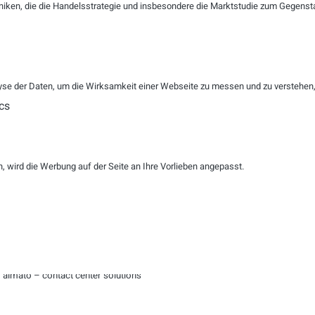
niken, die die Handelsstrategie und insbesondere die Marktstudie zum Gegenst
– Die almato GmbH bietet innovative Lösungen, die Customer Service Cente
Kundenkontakt optimale Ergebnisse zu erzielen. Der Schwerpunkt der Geschäftsa
se der Daten, um die Wirksamkeit einer Webseite zu messen und zu verstehen, w
erfolgreiche Implementierung von Softwarelösungen für Real Time Intera
cs
Sprachaufzeichnung, eLearning und Kundenzufriedenheitsbefragung mit inte
fungiert almato als Full Service Anbieter.
 wird die Werbung auf der Seite an Ihre Vorlieben angepasst.
–
almato GmbH
, Thomas Geiling, Public Relations, Telefon: +49 (7071) 79569-23
Kontakt
E-Mail:
PR@almato.de
almato – contact center solutions