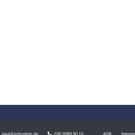
squt@schosimo.de
030 3080 90 10
AGB
Impre