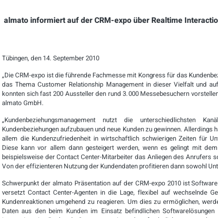
almato informiert auf der CRM-expo über Realtime Interac
Tübingen, den 14. September 2010
„Die CRM-expo ist die führende Fachmesse mit Kongress für das Kunden
das Thema Customer Relationship Management in dieser Vielfalt und auf 
konnten sich fast 200 Aussteller den rund 3.000 Messebesuchern vorstellen"
almato GmbH.
„Kundenbeziehungsmanagement nutzt die unterschiedlichsten Ka
Kundenbeziehungen aufzubauen und neue Kunden zu gewinnen. Allerdings ha
allem die Kundenzufriedenheit in wirtschaftlich schwierigen Zeiten für Unt
Diese kann vor allem dann gesteigert werden, wenn es gelingt mit dem 
beispielsweise der Contact Center-Mitarbeiter das Anliegen des Anrufers so
Von der effizienteren Nutzung der Kundendaten profitieren dann sowohl Un
Schwerpunkt der almato Präsentation auf der CRM-expo 2010 ist Software
versetzt Contact Center-Agenten in die Lage, flexibel auf wechselnde 
Kundenreaktionen umgehend zu reagieren. Um dies zu ermöglichen, werd
Daten aus den beim Kunden im Einsatz befindlichen Softwarelösungen a