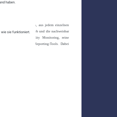
and haben.
r in die Lage versetzen, aus jedem einzelnen
ktivitäten ist der Vertrieb und die nachweisbar
ie sie funktioniert.
ction Management, Quality Monitoring, reine
grierten Analyse- und Reporting-Tools. Dabei
,