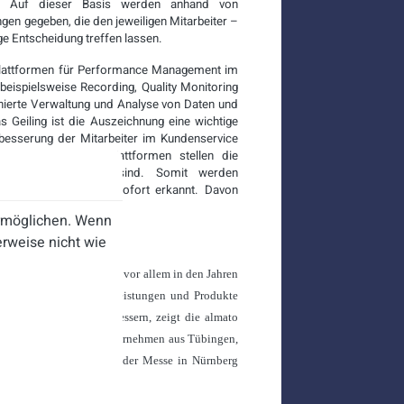
n. Auf dieser Basis werden anhand von
n gegeben, die den jeweiligen Mitarbeiter –
e Entscheidung treffen lassen.
 Plattformen für Performance Management im
beispielsweise Recording, Quality Monitoring
nierte Verwaltung und Analyse von Daten und
eiling ist die Auszeichnung eine wichtige
erbesserung der Mitarbeiter im Kundenservice
 Die webbasierten Plattformen stellen die
chnell zu erkennen sind. Somit werden
derliche Maßnahmen sofort erkannt. Davon
ermöglichen. Wenn
rweise nicht wie
management sind, haben vor allem in den Jahren
en über Kunden, Dienstleistungen und Produkte
eit der Kunden zu verbessern, zeigt die almato
ober präsentiert das Unternehmen aus Tübingen,
ment und eLearning, auf der Messe in Nürnberg