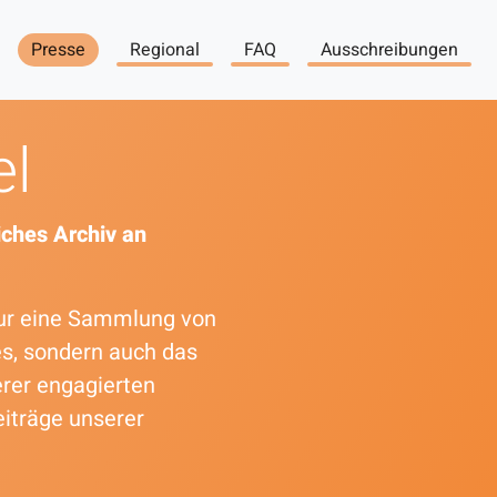
Presse
Regional
FAQ
Ausschreibungen
el
ches Archiv an
 nur eine Sammlung von
es, sondern auch das
erer engagierten
eiträge unserer