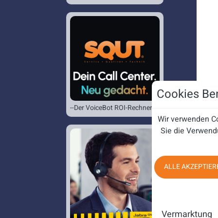
Cookies Ben
--Der VoiceBot ROI-Rechner--
Wir verwenden Co
Sie die Verwend
ALLE AKZEPTIER
Vermarktung