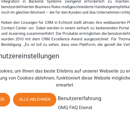
Integration in Backend Systeme zwingend erforderlich zu mache
benutzerdefinierten Business Rules maßgeschneiderte Handlungsempfehlunge
noch im gleichen Moment – die für den Kunden und das Unternehmen richtig
Neben den Lösungen für CRM in Echtzeit stellt almato ihre webbasierten
Contact Center vor. Dabei werden in einem einfach zu bedienenden Portal 
und eLearning zusammenführt. Die Produkte ermöglichen die benutzerdefi
wurden 2010 mit dem CRM Excellence Award ausgezeichnet. Für Thomas G
Bestätigung. „Es ist toll zu sehen, dass eine Plattform, die gezielt die V
unterstützt, von den Experten die verdiente Aufmerksamkeit erfährt.
utzereinstellungen
Zielerreichung und -abweichung grafisch dar, wodurch Trends s
Entscheidungsprozesse durch almato Lösungen beschleunigt und erfor
profitieren unsere Kunden und verbessern ihren Service kontinuierlich."
okies, um Ihnen das beste Erlebnis auf unserer Webseite zu 
ung von Cookies ablehnen, funktioniert diese Website mögliche
erwartet.
–
Wie wertvoll vollständige Kundendaten und professionelles Kundenbeziehungs
des wirtschaftlichen Abschwungs viele Unternehmen erkannt. Wie Information
Benutzererfahrung
EN
ALLE ABLEHNEN
möglichst effizient eingesetzt werden können, um die Loyalität und Zufriedenh
OMQ FAQ Dienst
GmbH auf der diesjährigen CRM-expo (Halle 12, Stand B80). Am 12. und 13. Okt
Anbieter von Software für Quality Monitoring, Real Time Interaction Manage
aktuelle Lösungen für modernes Kundenkontaktmanagement.