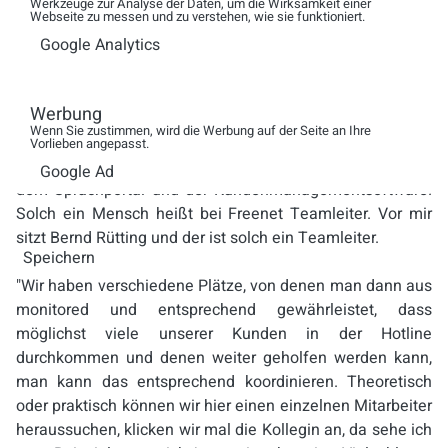
Werkzeuge zur Analyse der Daten, um die Wirksamkeit einer
Webseite zu messen und zu verstehen, wie sie funktioniert.
dran und der Mitarbeiter kann sich um den Kunden
Google Analytics
kümmern. Und der Kunde hat was davon, weil wir eben
schnellstmöglich den Weg zu ihm suchen, um den Auftrag
zu erledigen, damit er auch schnell sein Produkt zur
Werbung
Verfügung gestellt bekommen hat."
Wenn Sie zustimmen, wird die Werbung auf der Seite an Ihre
Vorlieben angepasst.
Noch beherrscht allerdings der Mensch den Server mit
Google Ad
dem Sprachportal und der Kundenmanagementsoftware.
Solch ein Mensch heißt bei Freenet Teamleiter. Vor mir
sitzt Bernd Rütting und der ist solch ein Teamleiter.
Speichern
"Wir haben verschiedene Plätze, von denen man dann aus
monitored und entsprechend gewährleistet, dass
möglichst viele unserer Kunden in der Hotline
durchkommen und denen weiter geholfen werden kann,
man kann das entsprechend koordinieren. Theoretisch
oder praktisch können wir hier einen einzelnen Mitarbeiter
heraussuchen, klicken wir mal die Kollegin an, da sehe ich