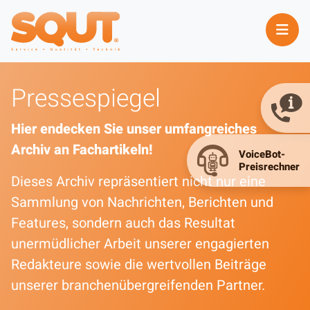
Pressespiegel
Hier endecken Sie unser umfangreiches
Archiv an Fachartikeln!
Dieses Archiv repräsentiert nicht nur eine
Sammlung von Nachrichten, Berichten und
Features, sondern auch das Resultat
unermüdlicher Arbeit unserer engagierten
Redakteure sowie die wertvollen Beiträge
unserer branchenübergreifenden Partner.