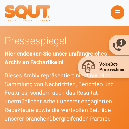
Pressespiegel
Hier endecken Sie unser umfangreiches
Archiv an Fachartikeln!
Dieses Archiv repräsentiert nicht nur eine
Sammlung von Nachrichten, Berichten und
Features, sondern auch das Resultat
unermüdlicher Arbeit unserer engagierten
Redakteure sowie die wertvollen Beiträge
unserer branchenübergreifenden Partner.