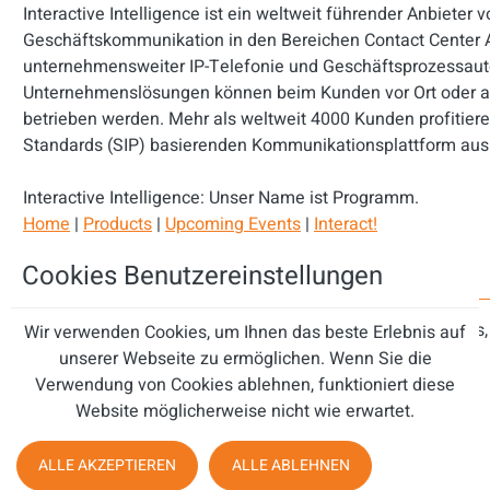
Interactive Intelligence ist ein weltweit führender Anbieter
Geschäftskommunikation in den Bereichen Contact Center 
unternehmensweiter IP-Telefonie und Geschäftsprozessaut
Unternehmenslösungen können beim Kunden vor Ort oder al
betrieben werden. Mehr als weltweit 4000 Kunden profitiere
Standards (SIP) basierenden Kommunikationsplattform aus
Interactive Intelligence: Unser Name ist Programm.
Home
|
Products
|
Upcoming Events
|
Interact!
©2011 Interactive Intelligence Inc. All rights reserved.
Cookies Benutzereinstellungen
7601 Interactive Way | Indianapolis
Wir verwenden Cookies, um Ihnen das beste Erlebnis auf
unserer Webseite zu ermöglichen. Wenn Sie die
Verwendung von Cookies ablehnen, funktioniert diese
Website möglicherweise nicht wie erwartet.
ALLE AKZEPTIEREN
ALLE ABLEHNEN