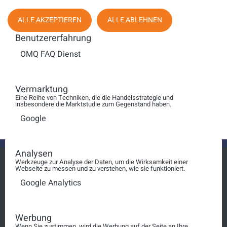
Anzeige #
ALLE AKZEPTIEREN
ALLE ABLEHNEN
Die Generation Z macht
mich wahnsinnig
Benutzererfahrung
(nachdenklich)!
OMQ FAQ Dienst
Fight: Babyboomer
Vermarktung
versus Zoomer
Eine Reihe von Techniken, die die Handelsstrategie und
insbesondere die Marktstudie zum Gegenstand haben.
Google
Analysen
Werkzeuge zur Analyse der Daten, um die Wirksamkeit einer
Webseite zu messen und zu verstehen, wie sie funktioniert.
Google Analytics
Login
squt@schosimo.de
Werbung
Wenn Sie zustimmen, wird die Werbung auf der Seite an Ihre