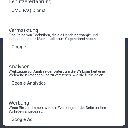
Benutzererfahrung
OMQ FAQ Dienst
Anzeige #
BPO Consulting
Vermarktung
Eine Reihe von Techniken, die die Handelsstrategie und
insbesondere die Marktstudie zum Gegenstand haben.
Google
Analysen
Login
Werkzeuge zur Analyse der Daten, um die Wirksamkeit einer
Webseite zu messen und zu verstehen, wie sie funktioniert.
squt@schosimo.de
Google Analytics
030 3080 90 10
Werbung
Wenn Sie zustimmen, wird die Werbung auf der Seite an Ihre
AGB
Vorlieben angepasst.
Google Ad
Impressum